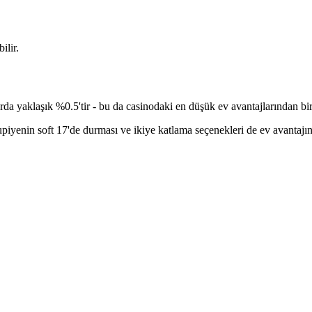
ilir.
rda yaklaşık %0.5'tir - bu da casinodaki en düşük ev avantajlarından birid
piyenin soft 17'de durması ve ikiye katlama seçenekleri de ev avantajını