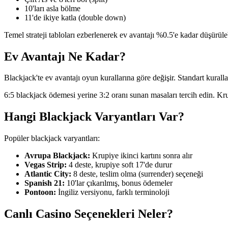
10'ları asla bölme
11'de ikiye katla (double down)
Temel strateji tabloları ezberlenerek ev avantajı %0.5'e kadar düşürüleb
Ev Avantajı Ne Kadar?
Blackjack'te ev avantajı oyun kurallarına göre değişir. Standart kuralla
6:5 blackjack ödemesi yerine 3:2 oranı sunan masaları tercih edin. Kru
Hangi Blackjack Varyantları Var?
Popüler blackjack varyantları:
Avrupa Blackjack:
Krupiye ikinci kartını sonra alır
Vegas Strip:
4 deste, krupiye soft 17'de durur
Atlantic City:
8 deste, teslim olma (surrender) seçeneği
Spanish 21:
10'lar çıkarılmış, bonus ödemeler
Pontoon:
İngiliz versiyonu, farklı terminoloji
Canlı Casino Seçenekleri Neler?