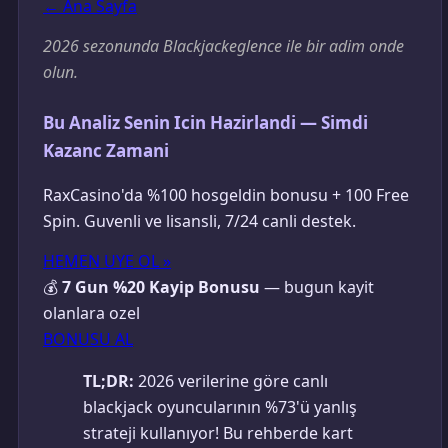
← Ana Sayfa
2026 sezonunda Blackjackeglence ile bir adim onde
olun.
Bu Analiz Senin Icin Hazirlandi — Simdi
Kazanc Zamani
RaxCasino'da %100 hosgeldin bonusu + 100 Free
Spin. Guvenli ve lisansli, 7/24 canli destek.
HEMEN UYE OL »
💰
7 Gun %20 Kayip Bonusu
— bugun kayit
olanlara ozel
BONUSU AL
TL;DR:
2026 verilerine göre canlı
blackjack oyuncularının %73'ü yanlış
strateji kullanıyor! Bu rehberde kart