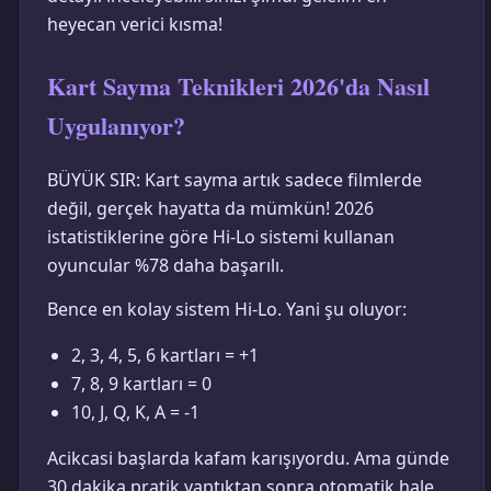
heyecan verici kısma!
Kart Sayma Teknikleri 2026'da Nasıl
Uygulanıyor?
BÜYÜK SIR: Kart sayma artık sadece filmlerde
değil, gerçek hayatta da mümkün! 2026
istatistiklerine göre Hi-Lo sistemi kullanan
oyuncular %78 daha başarılı.
Bence en kolay sistem Hi-Lo. Yani şu oluyor:
2, 3, 4, 5, 6 kartları = +1
7, 8, 9 kartları = 0
10, J, Q, K, A = -1
Acikcasi başlarda kafam karışıyordu. Ama günde
30 dakika pratik yaptıktan sonra otomatik hale