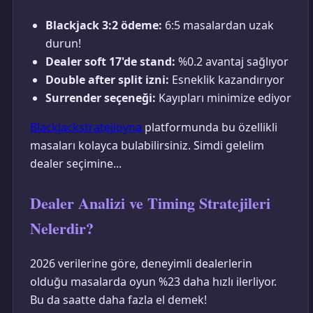
Blackjack 3:2 ödeme:
6:5 masalardan uzak
durun!
Dealer soft 17'de stand:
%0.2 avantaj sağlıyor
Double after split izni:
Esneklik kazandırıyor
Surrender seçeneği:
Kayıpları minimize ediyor
Blackjackstratejioyna
platformunda bu özellikli
masaları kolayca bulabilirsiniz. Simdi gelelim
dealer seçimine...
Dealer Analizi ve Timing Stratejileri
Nelerdir?
2026 verilerine göre, deneyimli dealerlerin
olduğu masalarda oyun %23 daha hızlı ilerliyor.
Bu da saatte daha fazla el demek!