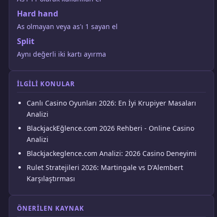
Hard hand
As olmayan veya as'ı 1 sayan el
Split
Aynı değerli iki kartı ayırma
İLGILI KONULAR
Canlı Casino Oyunları 2026: En İyi Krupiyer Masaları
Analizi
BlackjackEğlence.com 2026 Rehberi - Online Casino
Analizi
Blackjackeglence.com Analizi: 2026 Casino Deneyimi
Rulet Stratejileri 2026: Martingale vs D'Alembert
Karşılaştırması
ÖNERILEN KAYNAK