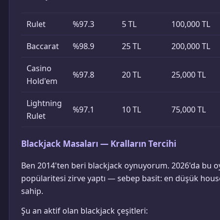
Rulet
%97.3
5 TL
100,000 TL
Baccarat
%98.9
25 TL
200,000 TL
Casino
%97.8
20 TL
25,000 TL
Hold'em
Lightning
%97.1
10 TL
75,000 TL
Rulet
Blackjack Masaları — Kralların Tercihi
Ben 2014'ten beri blackjack oynuyorum. 2026'da bu 
popülaritesi zirve yaptı — sebep basit: en düşük hous
sahip.
Şu an aktif olan blackjack çeşitleri: