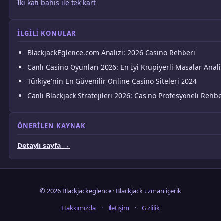
İki katı bahis ile tek kart
İLGILI KONULAR
BlackjackEglence.com Analizi: 2026 Casino Rehberi
Canlı Casino Oyunları 2026: En İyi Krupiyerli Masalar Anali
Türkiye'nin En Güvenilir Online Casino Siteleri 2024
Canlı Blackjack Stratejileri 2026: Casino Profesyoneli Rehbe
ÖNERILEN KAYNAK
Detaylı sayfa →
© 2026 Blackjackeglence · Blackjack uzman içerik
Hakkımızda
·
İletişim
·
Gizlilik