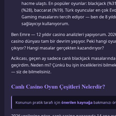
hacme ulaştı. En popüler oyunlar: blackjack (%31)
(%28), baccarat (%19). Türk oyuncular en çok Ev
Gaming masalarını tercih ediyor — ben de 8 yıldı
sağlayıcıyı kullanıyorum.
Ben Emre — 12 yıldır casino analizleri yapıyorum. 2026
casino dünyası tam bir devrim yaşıyor. Peki hangi oyu
çıkıyor? Hangi masalar gerçekten kazandırıyor?
Acikcası, geçen ay sadece canlı blackjack masalarında
geçirdim. Neden mi? Çünkü bu işin inceliklerini bilm
— siz de bilmelisiniz.
Canlı Casino Oyun Çeşitleri Nelerdir?
Konunun pratik tarafı için
önerilen kaynağa
bakmanızı öne
2026 verilerine göre, canlı casino pazarında 14 ana o