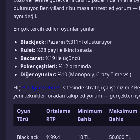
bulunuyor. Ben yıllardır bu masaları test ediyorum — 
aynı değil.
En çok tercih edilen oyunlar şunlar:
Blackjack:
Pazarın %31'ini oluşturuyor
Rulet:
%28 pay ile ikinci sırada
Baccarat:
%19 ile üçüncü
Poker çeşitleri:
%12 oranında
Diğer oyunlar:
%10 (Monopoly, Crazy Time vs.)
Hiç
Blackjackrehberi
sitesinde strateji çalıştınız mı? B
yeni teknikleri oradan takip ediyorum — gerçekten işe
Oyun
Ortalama
Minimum
Maksimum
Türü
RTP
Bahis
Bahis
Blackjack
%99.4
10 TL
50,000 TL