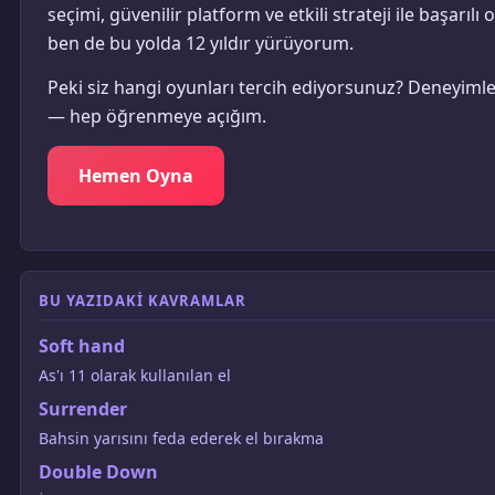
seçimi, güvenilir platform ve etkili strateji ile başarılı 
ben de bu yolda 12 yıldır yürüyorum.
Peki siz hangi oyunları tercih ediyorsunuz? Deneyimler
— hep öğrenmeye açığım.
Hemen Oyna
BU YAZIDAKI KAVRAMLAR
Soft hand
As'ı 11 olarak kullanılan el
Surrender
Bahsin yarısını feda ederek el bırakma
Double Down