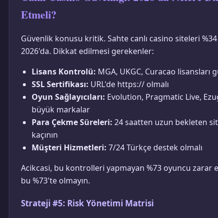
Etmeli?
Güvenlik konusu kritik. Sahte canlı casino siteleri %34 
2026'da. Dikkat edilmesi gerekenler:
Lisans Kontrolü:
MGA, UKGC, Curacao lisansları gü
SSL Sertifikası:
URL'de https:// olmalı
Oyun Sağlayıcıları:
Evolution, Pragmatic Live, Ezug
büyük markalar
Para Çekme Süreleri:
24 saatten uzun bekleten si
kaçının
Müşteri Hizmetleri:
7/24 Türkçe destek olmalı
Acikcasi, bu kontrolleri yapmayan %73 oyuncu zarar ed
bu %73'te olmayın.
Strateji #5: Risk Yönetimi Matrisi