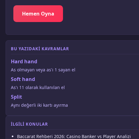
Hemen Oyna
BU YAZIDAKI KAVRAMLAR
Hard hand
As olmayan veya as'ı 1 sayan el
Soft hand
As'ı 11 olarak kullanılan el
Split
Aynı değerli iki kartı ayırma
İLGILI KONULAR
Baccarat Rehberi 2026: Casino Banker vs Player Analizi