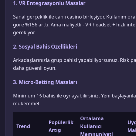
1. VR Entegrasyonlu Masalar
Sanal gerçeklik ile canlı casino birleşiyor. Kullanım or
göre %156 arttı. Ama maliyetli - VR headset + hızlı int
gerekiyor.
2. Sosyal Bahis Özellikleri
Arkadaşlarınızla grup bahisi yapabiliyorsunuz. Risk pa
daha güvenli oyun.
3. Micro-Betting Masaları
Minimum 1₺ bahis ile oynayabilirsiniz. Yeni başlayanla
mükemmel.
Ortalama
Popülerlik
Uy
Trend
Kullanıcı
Artışı
Mal
Memnuniyeti