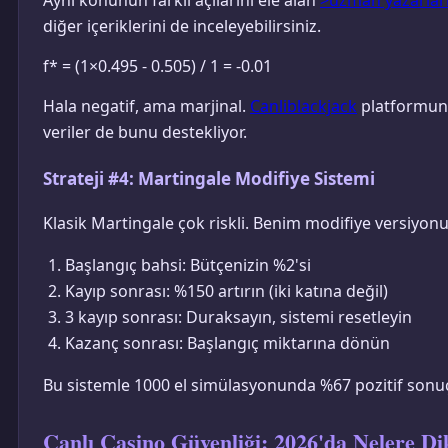
diğer içeriklerini de inceleyebilirsiniz.
f* = (1×0.495 - 0.505) / 1 = -0.01
Hala negatif, ama marjinal.
Canliblackjack
platformun
veriler de bunu destekliyor.
Strateji #4: Martingale Modifiye Sistemi
Klasik Martingale çok riskli. Benim modifiye versiyon
Başlangıç bahsi: Bütçenizin %2'si
Kayıp sonrası: %150 artırın (iki katına değil)
3 kayıp sonrası: Duraksayın, sistemi resetleyin
Kazanç sonrası: Başlangıç miktarına dönün
Bu sistemle 1000 el simülasyonunda %67 pozitif sonu
Canlı Casino Güvenliği: 2026'da Nelere Di