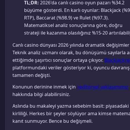
TL;DR:
2026'da canlı casino oyun pazarı %34.2
büyüme gösterdi. En karlı oyunlar: Blackjack (%9
RTP), Baccarat (%98.9) ve Rulet (%97.3).
Matematiksel analiz sonuçlarına göre, doğru
strateji ile kazanma olasılığınız %15-20 artırılabili
Canlı casino dünyası 2026 yılında dramatik değişimler 
Teknik analiz uzmanı olarak, bu dönüşümü sayılarla a
ettiğimde şaşırtıcı sonuçlar ortaya çıkıyor.
Blackjackre
platformundaki veriler gösteriyor ki, oyuncu davranış
tamamen değişti.
Konunun derinine inmek için
>editöryel yaklaşımımız
hakkında bilgi alabilirsiniz.
Aslında bu makaleyi yazma sebebim basit: piyasadaki 
kirliliği. Herkes bir şeyler söylüyor ama kimse matema
kanıt sunmuyor. Bence bu değişmeli.