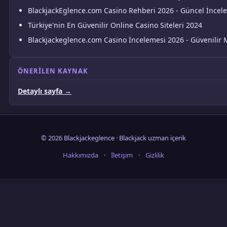
BlackjackEglence.com Casino Rehberi 2026 - Güncel İncel
Türkiye'nin En Güvenilir Online Casino Siteleri 2024
Blackjackeglence.com Casino İncelemesi 2026 - Güvenilir 
ÖNERILEN KAYNAK
Detaylı sayfa →
© 2026 Blackjackeglence · Blackjack uzman içerik
Hakkımızda
·
İletişim
·
Gizlilik