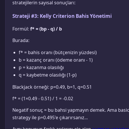
stratejilerin sayısal sonuçları:
Strateji #3: Kelly Criterion Bahis Yönetimi
Formül:
f* = (bp - q) / b
Burada:
f* = bahis oranı (bütçenizin yüzdesi)
b = kazanç oranı (ödeme oranı - 1)
p = kazanma olasılığı
q = kaybetme olasılığı (1-p)
Blackjack örneği: p=0.49, b=1, q=0.51
f* = (1×0.49 - 0.51) / 1 = -0.02
Negatif sonuç = bu bahsi yapmayın demek. Ama basi
strategy ile p=0.495'e çıkarırsanız...
Aynı konunun farklı açılarını ele alan
>uzman yazarlar