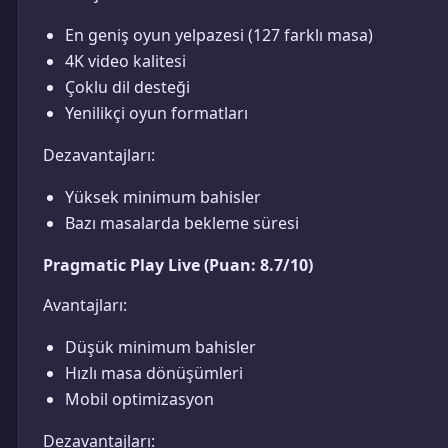
En geniş oyun yelpazesi (127 farklı masa)
4K video kalitesi
Çoklu dil desteği
Yenilikçi oyun formatları
Dezavantajları:
Yüksek minimum bahisler
Bazı masalarda bekleme süresi
Pragmatic Play Live (Puan: 8.7/10)
Avantajları:
Düşük minimum bahisler
Hızlı masa dönüşümleri
Mobil optimizasyon
Dezavantajları: