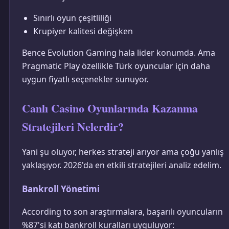
Sınırlı oyun çeşitliliği
Krupiyer kalitesi değişken
Bence Evolution Gaming hala lider konumda. Ama
Pragmatic Play özellikle Türk oyuncular için daha
uygun fiyatlı seçenekler sunuyor.
Canlı Casino Oyunlarında Kazanma
Stratejileri Nelerdir?
Yani şu oluyor, herkes strateji arıyor ama çoğu yanlış
yaklaşıyor. 2026'da en etkili stratejileri analiz edelim.
Bankroll Yönetimi
According to son araştırmalara, başarılı oyuncuların
%87'si katı bankroll kuralları uyguluyor: