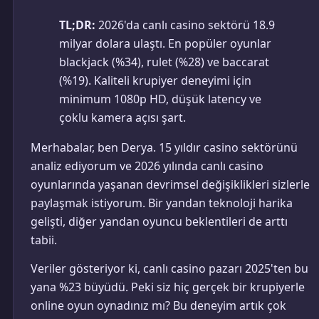
TL;DR:
2026'da canlı casino sektörü 18.9
milyar dolara ulaştı. En popüler oyunlar
blackjack (%34), rulet (%28) ve baccarat
(%19). Kaliteli krupiyer deneyimi için
minimum 1080p HD, düşük latency ve
çoklu kamera açısı şart.
Merhabalar, ben Derya. 15 yıldır casino sektörünü
analiz ediyorum ve 2026 yılında canlı casino
oyunlarında yaşanan devrimsel değişiklikleri sizlerle
paylaşmak istiyorum. Bir yandan teknoloji harika
gelişti, diğer yandan oyuncu beklentileri de arttı
tabii.
Veriler gösteriyor ki, canlı casino pazarı 2025'ten bu
yana %23 büyüdü. Peki siz hiç gerçek bir krupiyerle
online oyun oynadınız mı? Bu deneyim artık çok