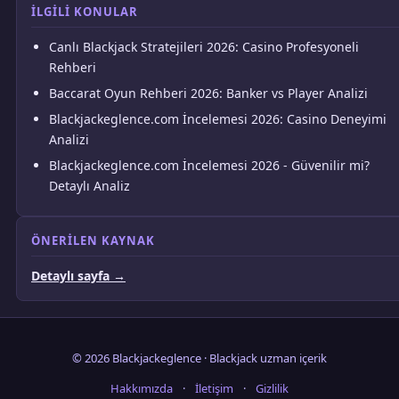
İLGILI KONULAR
Canlı Blackjack Stratejileri 2026: Casino Profesyoneli
Rehberi
Baccarat Oyun Rehberi 2026: Banker vs Player Analizi
Blackjackeglence.com İncelemesi 2026: Casino Deneyimi
Analizi
Blackjackeglence.com İncelemesi 2026 - Güvenilir mi?
Detaylı Analiz
ÖNERILEN KAYNAK
Detaylı sayfa →
© 2026 Blackjackeglence · Blackjack uzman içerik
Hakkımızda
·
İletişim
·
Gizlilik