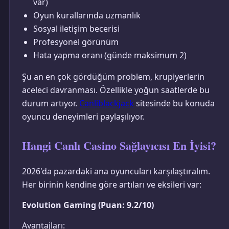
var)
Oyun kurallarında uzmanlık
Sosyal iletişim becerisi
Profesyonel görünüm
Hata yapma oranı (günde maksimum 2)
Şu an en çok gördüğüm problem, krupiyerlerin
aceleci davranması. Özellikle yoğun saatlerde bu
durum artıyor.
Canliblackjack
sitesinde bu konuda
oyuncu deneyimleri paylaşılıyor.
Hangi Canlı Casino Sağlayıcısı En İyisi?
2026'da pazardaki ana oyuncuları karşılaştıralım.
Her birinin kendine göre artıları ve eksileri var:
Evolution Gaming (Puan: 9.2/10)
Avantajları: