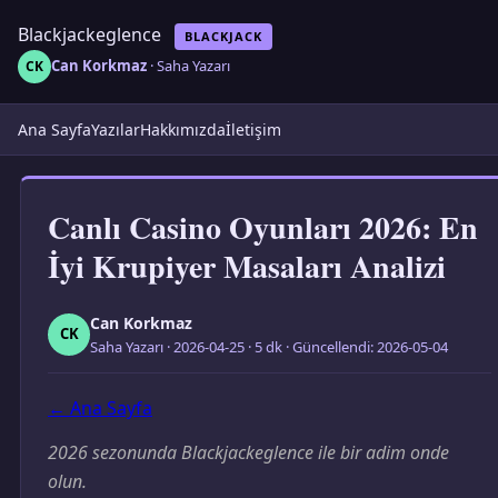
Blackjackeglence
BLACKJACK
Can Korkmaz
· Saha Yazarı
CK
Ana Sayfa
Yazılar
Hakkımızda
İletişim
Canlı Casino Oyunları 2026: En
İyi Krupiyer Masaları Analizi
Can Korkmaz
CK
Saha Yazarı · 2026-04-25 · 5 dk · Güncellendi: 2026-05-04
← Ana Sayfa
2026 sezonunda Blackjackeglence ile bir adim onde
olun.