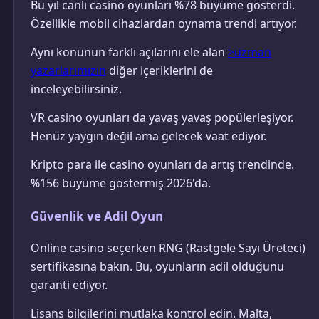
Bu yıl canlı casino oyunları %78 büyüme gösterdi.
Özellikle mobil cihazlardan oynama trendi artıyor.
Aynı konunun farklı açılarını ele alan
>uzman
yazarlarımızın
diğer içeriklerini de
inceleyebilirsiniz.
VR casino oyunları da yavaş yavaş popülerleşiyor.
Henüz yaygın değil ama gelecek vaat ediyor.
Kripto para ile casino oyunları da artış trendinde.
%156 büyüme göstermiş 2026'da.
Güvenlik ve Adil Oyun
Online casino seçerken RNG (Rastgele Sayı Üreteci)
sertifikasına bakın. Bu, oyunların adil olduğunu
garanti ediyor.
Lisans bilgilerini mutlaka kontrol edin. Malta,