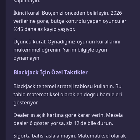
kapılmayın.
İkinci kural: Bütçenizi önceden belirleyin. 2026
verilerine göre, bütçe kontrolü yapan oyuncular
%45 daha az kayıp yaşıyor.
Üçüncü kural: Oynadığınız oyunun kurallarını
mükemmel öğrenin. Yarım bilgiyle oyun
oynamayın.
Blackjack İçin Özel Taktikler
Blackjack'te temel strateji tablosu kullanın. Bu
tablo matematiksel olarak en doğru hamleleri
gösteriyor.
Dealer'ın açık kartına göre karar verin. Mesela
dealer 6 gösteriyorsa, siz 12'de bile durun.
Sigorta bahsi asla almayın. Matematiksel olarak