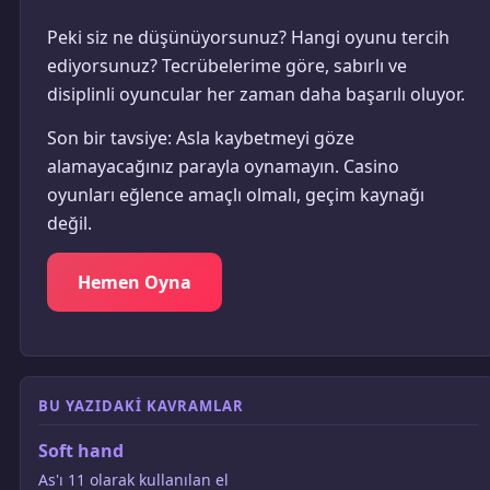
Peki siz ne düşünüyorsunuz? Hangi oyunu tercih
ediyorsunuz? Tecrübelerime göre, sabırlı ve
disiplinli oyuncular her zaman daha başarılı oluyor.
Son bir tavsiye: Asla kaybetmeyi göze
alamayacağınız parayla oynamayın. Casino
oyunları eğlence amaçlı olmalı, geçim kaynağı
değil.
Hemen Oyna
BU YAZIDAKI KAVRAMLAR
Soft hand
As'ı 11 olarak kullanılan el