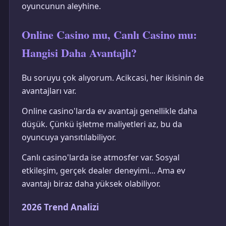
oyuncunun aleyhine.
Online Casino mu, Canlı Casino mu:
Hangisi Daha Avantajlı?
Bu soruyu çok alıyorum. Acikcasi, her ikisinin de
avantajları var.
Online casino'larda ev avantajı genellikle daha
düşük. Çünkü işletme maliyetleri az, bu da
oyuncuya yansıtılabiliyor.
Canlı casino'larda ise atmosfer var. Sosyal
etkileşim, gerçek dealer deneyimi... Ama ev
avantajı biraz daha yüksek olabiliyor.
2026 Trend Analizi