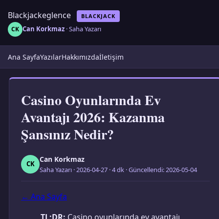
Blackjackeglence
BLACKJACK
Can Korkmaz
· Saha Yazarı
CK
Ana Sayfa
Yazılar
Hakkımızda
İletişim
Casino Oyunlarında Ev
Avantajı 2026: Kazanma
Şansınız Nedir?
Can Korkmaz
CK
Saha Yazarı · 2026-04-27 · 4 dk · Güncellendi: 2026-05-04
← Ana Sayfa
TL;DR:
Casino oyunlarında ev avantajı