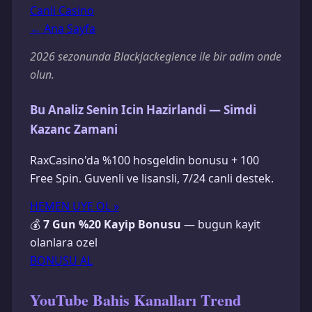
Canli Casino
← Ana Sayfa
2026 sezonunda Blackjackeglence ile bir adim onde
olun.
Bu Analiz Senin Icin Hazirlandi — Simdi
Kazanc Zamani
RaxCasino'da %100 hosgeldin bonusu + 100
Free Spin. Guvenli ve lisansli, 7/24 canli destek.
HEMEN UYE OL »
💰
7 Gun %20 Kayip Bonusu
— bugun kayit
olanlara ozel
BONUSU AL
YouTube Bahis Kanalları Trend