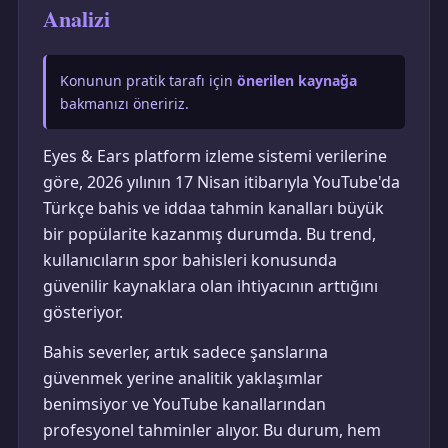
Analizi
Konunun pratik tarafı için
önerilen kaynağa
bakmanızı öneririz.
Eyes & Ears platform izleme sistemi verilerine
göre, 2026 yılının 17 Nisan itibarıyla YouTube'da
Türkçe bahis ve iddaa tahmin kanalları büyük
bir popülarite kazanmış durumda. Bu trend,
kullanıcıların spor bahisleri konusunda
güvenilir kaynaklara olan ihtiyacının arttığını
gösteriyor.
Bahis severler, artık sadece şanslarına
güvenmek yerine analitik yaklaşımlar
benimsiyor ve YouTube kanallarından
profesyonel tahminler alıyor. Bu durum, hem