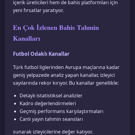
içerik üreticileri hem de bahis platformları için
yeni fırsatlar yaratıyor.
En Çok İzlenen Bahis Tahmin
Kanalları
Futbol Odaklı Kanallar
Türk futbol liglerinden Avrupa maçlarına kadar
geniş yelpazede analiz yapan kanallar, izleyici
sayılarında rekor kırıyor. Bu kanallar genellikle:
Detaylı istatistiksel analizler
Kadro değerlendirmeleri
Geçmiş performans karşılaştırmaları
Canlı yayın tahmin seansları
sunarak izleyicilerine değer katıyor.